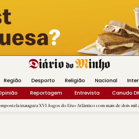
Revista Minha
Gráfica DM
Livraria DM
Arquidio
Região
Desporto
Religião
Nacional
Inte
Opinião
Reportagem
Entrevista
Canudo D
 XVI Jogos do Eixo Atlântico com mais de dois mil atletas
|
B
R.