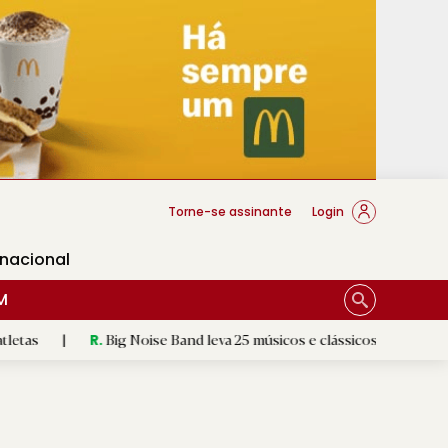
cese Braga
Torne-se assinante
Login
rnacional
M
ig Noise Band leva 25 músicos e clássicos do rock à Póvoa de Lanhos