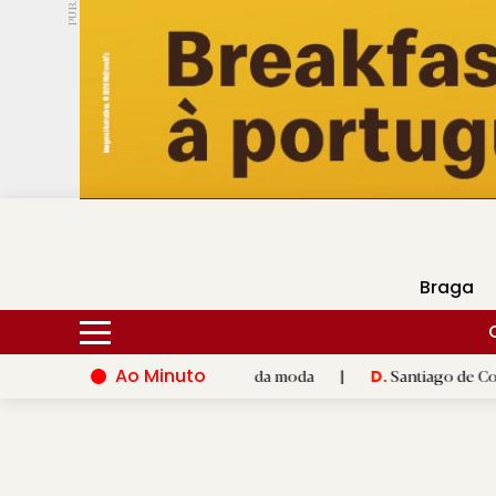
PUB.
DMtv
Hoje
17ºC
28ºC
Braga
Ao Minuto
 inovação do mundo da moda
|
Santiago de Compostela inaugura
D.