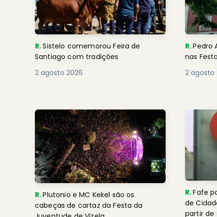
R.
Sistelo comemorou Feira de
R.
Pedro 
Santiago com tradições
nas Fest
2 agosto 2026
2 agosto
R.
Fafe p
R.
Plutonio e MC Kekel são os
de Cidadão no
cabeças de cartaz da Festa da
partir de
Juventude de Vizela