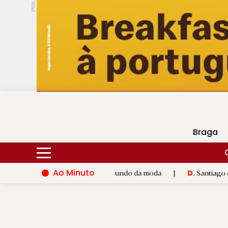
PUB.
DMtv
Hoje
18ºC
27ºC
Braga
Ao Minuto
o e à inovação do mundo da moda
|
Santiago de Compostela ina
D.