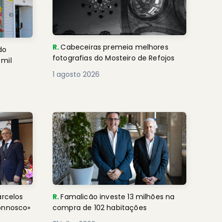
R.
Cabeceiras premeia melhores
do
fotografias do Mosteiro de Refojos
 mil
1 agosto 2026
arcelos
R.
Famalicão investe 13 milhões na
connosco»
compra de 102 habitações