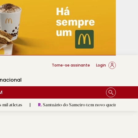
cese Braga
Torne-se assinante
Login
rnacional
M
Santuário do Sameiro tem novo queimador e escultura de Nossa 
R.