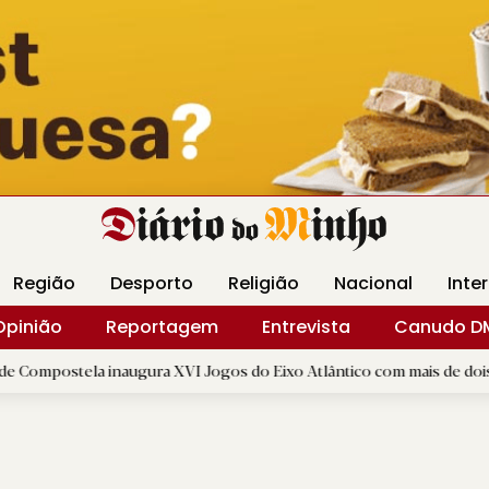
Revista Minha
Gráfica DM
Livraria DM
Arquidio
Região
Desporto
Religião
Nacional
Inte
Opinião
Reportagem
Entrevista
Canudo D
ugura XVI Jogos do Eixo Atlântico com mais de dois mil atletas
|