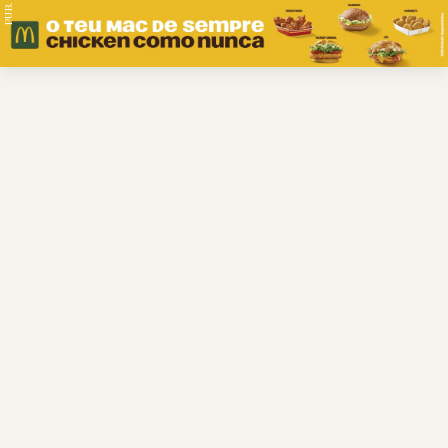
PUB.
Braga
Região
Desporto
Religião
Nacional
Internacional