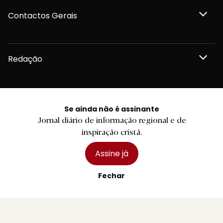
Contactos Gerais
Redação
Departamento Comercial
Se ainda não é assinante
Jornal diário de informação regional e de
Publicidade
inspiração cristã.
Assine já
Fechar
Privacidade e Cookies
Termos e Condições
Declaração de compromisso FSC®
Política de Confidencialidade
Editar Cookies
for tomorrow by
LKCOM