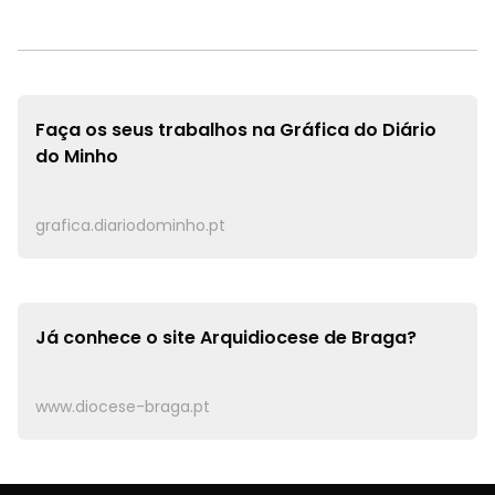
Faça os seus trabalhos na
Gráfica do Diário
do Minho
grafica.diariodominho.pt
Já conhece o site
Arquidiocese de Braga?
www.diocese-braga.pt