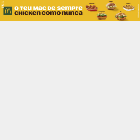
PUB.
Braga
Região
Desporto
Religião
Nacional
Internacional