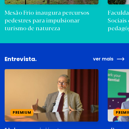
Mesão Frio inaugura percursos
Faculda
pedestres para impulsionar
Sociais
turismo de natureza
pedagó
Entrevista.
ver mais
PREMIUM
PREM