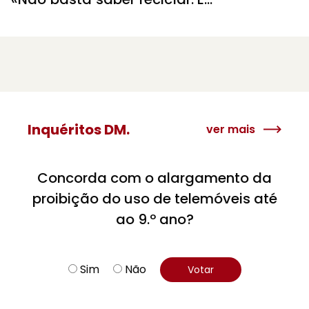
preciso fazê-lo todos os dias»￼
Inquéritos DM.
ver mais
Concorda com o alargamento da
proibição do uso de telemóveis até
ao 9.º ano?
Sim
Não
Votar