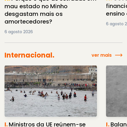
financ
mau estado no Minho
ensino 
desgastam mais os
amortecedores?
6 agosto 
6 agosto 2026
Internacional.
ver mais
I.
Balan
I.
Ministros da UE reúnem-se