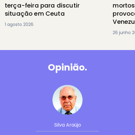
mortos 
terça-feira para discutir
provoc
situação em Ceuta
Venezu
1 agosto 2026
26 junho 
Opinião.
Silva Araújo