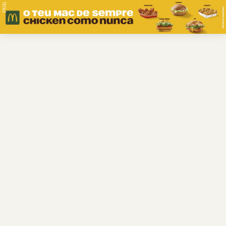
PUB.
Braga
Região
Desporto
Religião
Nacional
Internacional