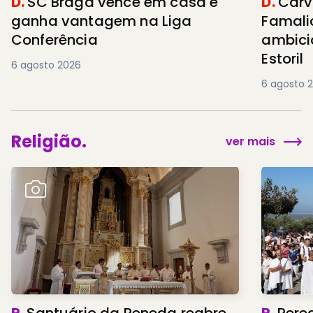
D.
SC Braga vence em casa e
D.
Carv
ganha vantagem na Liga
Famali
Conferência
ambici
Estoril
6 agosto 2026
6 agosto 
Religião.
ver mais
R.
Santuário da Peneda reabre
R.
Pere