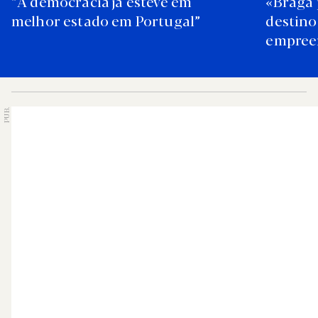
“A democracia já esteve em
«Braga 
melhor estado em Portugal”
destino
empree
PUB.