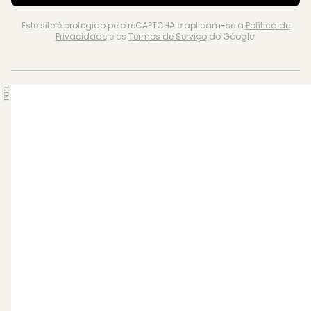
Este site é protegido pelo reCAPTCHA e aplicam-se a
Política de
Privacidade
e os
Termos de Serviço
do Google.
PUB.