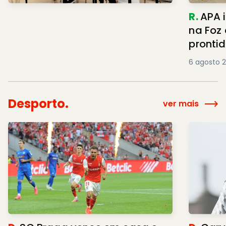
R.
APA i
na Foz 
pronti
6 agosto 
Desporto.
ver mais