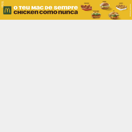
PUB.
Braga
Região
Desporto
Religião
Nacional
Internacional