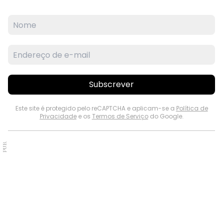
Subscrever
Este site é protegido pelo reCAPTCHA e aplicam-se a
Política de
Privacidade
e os
Termos de Serviço
do Google.
PUB.