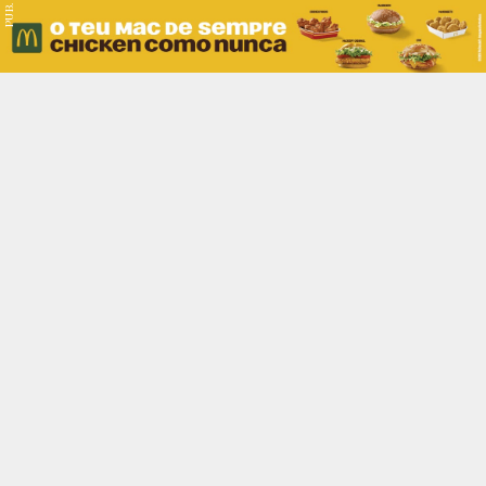
PUB.
Braga
Região
Desporto
Religião
Nacional
Internacional