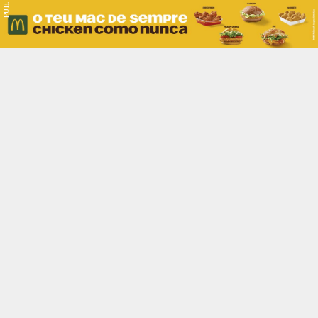
PUB.
Braga
Região
Desporto
Religião
Nacional
Internacional