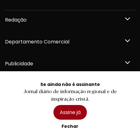
Redação
Departamento Comercial
Publicidade
Se ainda não é assinante
Jornal diário de informação regional e de
Privacidade e Cookies
inspiração cristã.
Termos e Condições
Declaração de compromisso FSC®
Política de Confidencialidade
Assine já
Editar Cookies
for tomorrow by
LKCOM
Fechar
2026 Diário do Minho, Lda. © Todos os direitos reservados