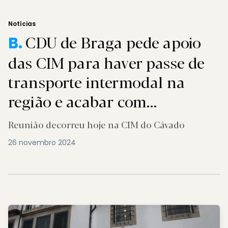
Notícias
CDU de Braga pede apoio
B.
das CIM para haver passe de
transporte intermodal na
região e acabar com
discriminação em relação a
Reunião decorreu hoje na CIM do Cávado
Lisboa e Porto
26 novembro 2024