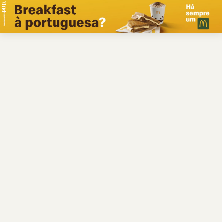
PUB.
Braga
Região
Desporto
Religião
Nacional
Internacional