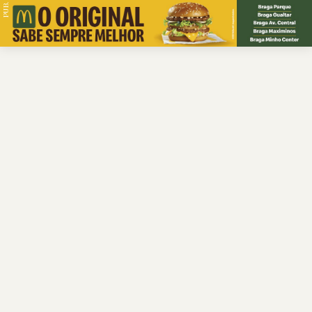
PUB.
Braga
Região
Desporto
Religião
Nacional
Internacional