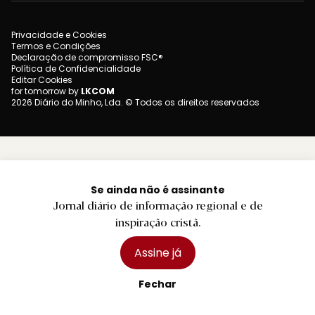
Privacidade e Cookies
Termos e Condições
Declaração de compromisso FSC®
Política de Confidencialidade
Editar Cookies
for tomorrow by
LKCOM
2026 Diário do Minho, Lda. © Todos os direitos reservados
Se ainda não é assinante
Jornal diário de informação regional e de
inspiração cristã.
Assine já
Fechar