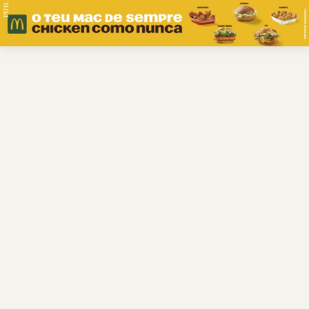
PUB.
Braga
Região
Desporto
Religião
Nacional
Internacional