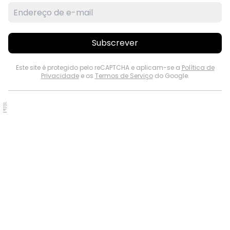
Subscrever
Este site é protegido pelo reCAPTCHA e aplicam-se a
Política de
Privacidade
e os
Termos de Serviço
do Google.
PUB.