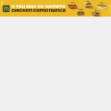
PUB.
Braga
Região
Desporto
Religião
Nacional
Internacional