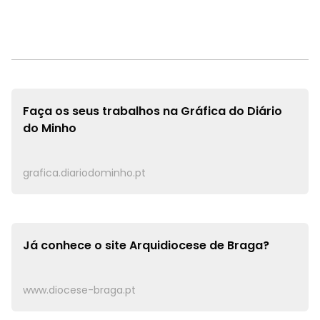
Faça os seus trabalhos na
Gráfica do Diário
do Minho
grafica.diariodominho.pt
Já conhece o site
Arquidiocese de Braga?
www.diocese-braga.pt