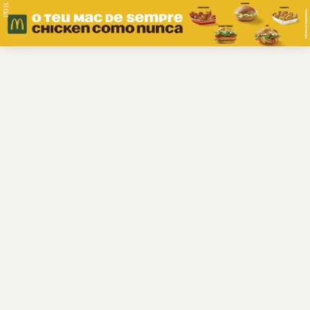
PUB.
Braga
Região
Desporto
Religião
Nacional
Internacional