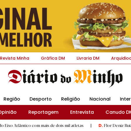
Revista Minha
Gráfica DM
Livraria DM
Arquidio
Região
Desporto
Religião
Nacional
Inte
Opinião
Reportagem
Entrevista
Canudo D
m mais de dois mil atletas
|
Flor Deniz Ruiz bate recorde da
D.