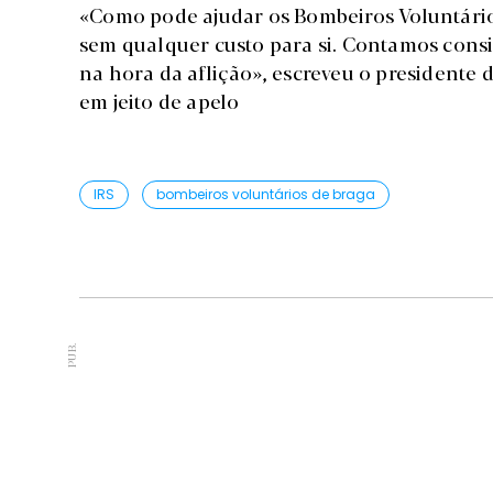
«Como pode ajudar os Bombeiros Voluntário
sem qualquer custo para si. Contamos cons
na hora da aflição», escreveu o presidente 
em jeito de apelo
IRS
bombeiros voluntários de braga
PUB.