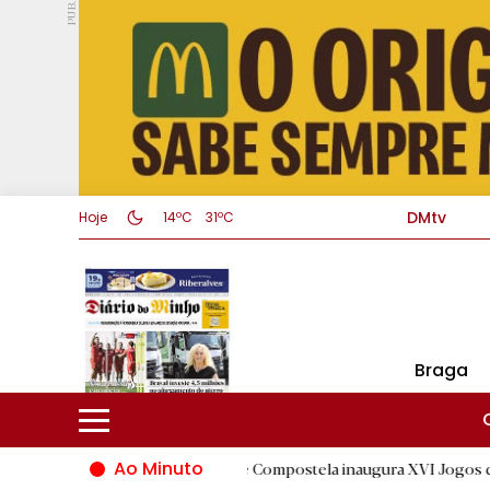
PUB.
DMtv
Hoje
14ºC
31ºC
Braga
Ao Minuto
Santiago de Compostela inaugura XVI Jogos do Eixo Atlântico co
D.