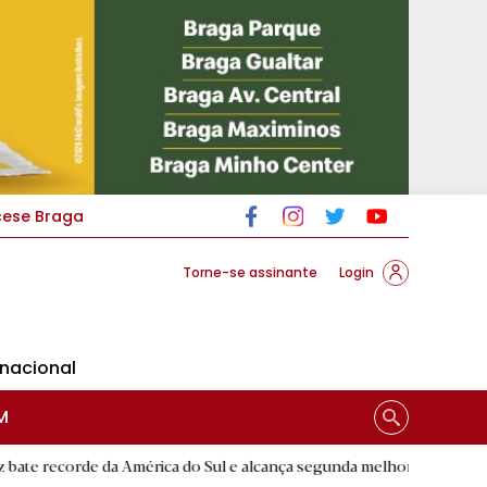
cese Braga
Torne-se assinante
Login
rnacional
M
 América do Sul e alcança segunda melhor marca mundial do ano
|