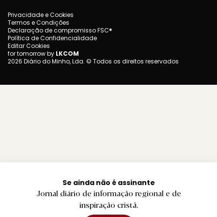
Privacidade e Cookies
Termos e Condições
Declaração de compromisso FSC®
Política de Confidencialidade
Editar Cookies
for tomorrow by
LKCOM
2026 Diário do Minho, Lda. © Todos os direitos reservados
Se ainda não é assinante
Jornal diário de informação regional e de
inspiração cristã.