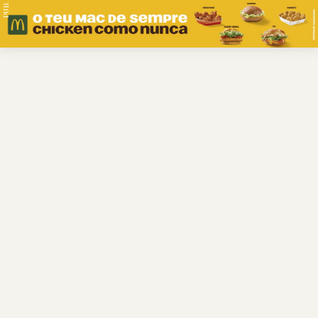
PUB.
Braga
Região
Desporto
Religião
Nacional
Internacional