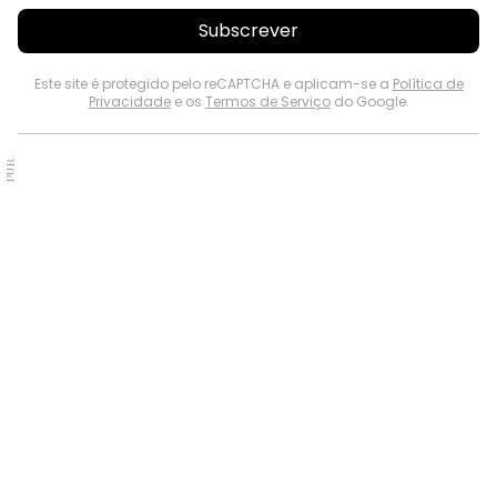
Subscrever
Este site é protegido pelo reCAPTCHA e aplicam-se a
Política de
Privacidade
e os
Termos de Serviço
do Google.
PUB.