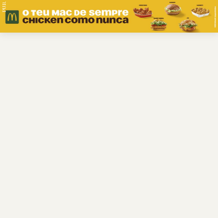
PUB.
Braga
Região
Desporto
Religião
Nacional
Internacional