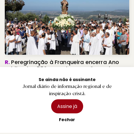
5 agosto 2026
PREMIUM
R.
Câmara de Fafe agraciada pelo CNE com
Medalha de Agradecimento
5 agosto 2026
Se ainda não é assinante
Jornal diário de informação regional e de
inspiração cristã.
Assine já
Populares.
Fechar