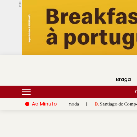
PUB.
DMtv
Hoje
16ºC
26ºC
Braga
Ao Minuto
ovação do mundo da moda
|
Santiago de Compostela inaugura XV
D.