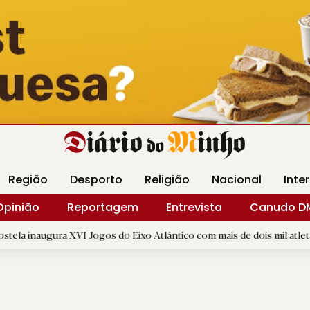
Revista Minha
Gráfica DM
Livraria DM
Arquidio
Região
Desporto
Religião
Nacional
Inte
Opinião
Reportagem
Entrevista
Canudo D
I Jogos do Eixo Atlântico com mais de dois mil atletas
|
Int
B.