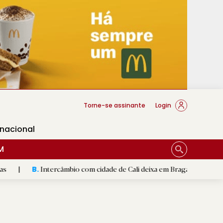
cese Braga
Torne-se assinante
Login
rnacional
M
ercâmbio com cidade de Cali deixa em Braga mural artístico
|
C
D.