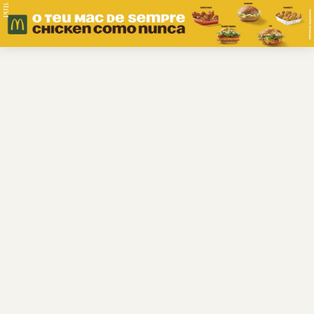
PUB.
Braga
Região
Desporto
Religião
Nacional
Internacional