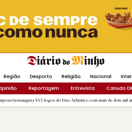
Revista Minha
Gráfica DM
Livraria DM
Arquidio
Região
Desporto
Religião
Nacional
Inte
Opinião
Reportagem
Entrevista
Canudo D
ura XVI Jogos do Eixo Atlântico com mais de dois mil atletas
|