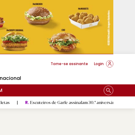
cese Braga
Torne-se assinante
Login
rnacional
M
Escuteiros de Garfe assinalam 30.º aniversário em setembro
|
R.