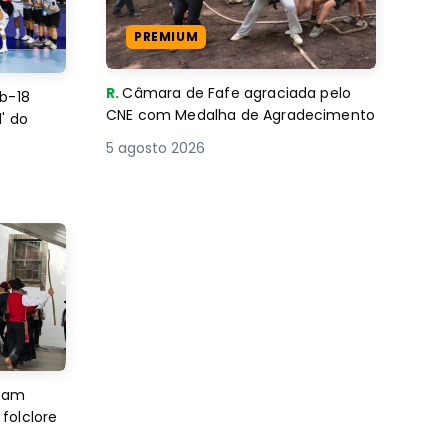
PREMIUM
R.
Câmara de Fafe agraciada pelo
b-18
CNE com Medalha de Agradecimento
' do
5 agosto 2026
imam
folclore