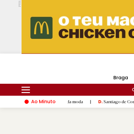
PUB.
DMtv
Hoje
17ºC
24ºC
Braga
Ao Minuto
e à inovação do mundo da moda
|
Santiago de Compostela inaug
D.