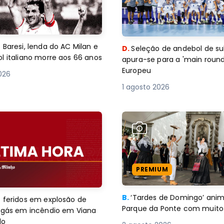
 Baresi, lenda do AC Milan e
D.
Seleção de andebol de su
l italiano morre aos 66 anos
apura-se para a 'main round
Europeu
2026
1 agosto 2026
PREMIUM
B.
‘Tardes de Domingo’ an
 feridos em explosão de
Parque da Ponte com muito 
e gás em incêndio em Viana
lo