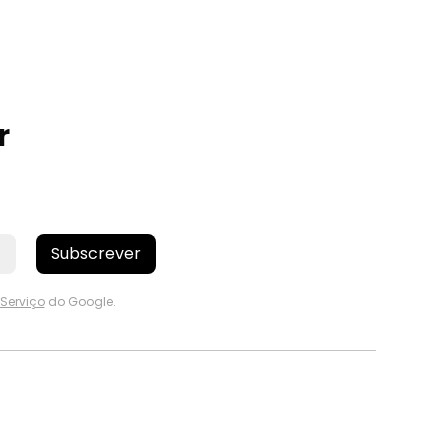
r
Subscrever
Serviço
do Google.