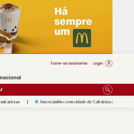
cese Braga
Torne-se assinante
Login
rnacional
M
Intercâmbio com cidade de Cali deixa em Braga mural artístico
|
B.