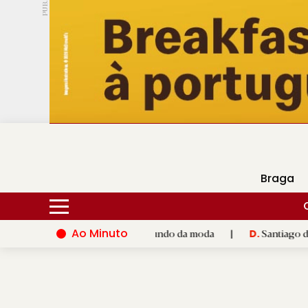
PUB.
DMtv
Hoje
16ºC
26ºC
Braga
Ao Minuto
o e à inovação do mundo da moda
|
Santiago de Compostela ina
D.