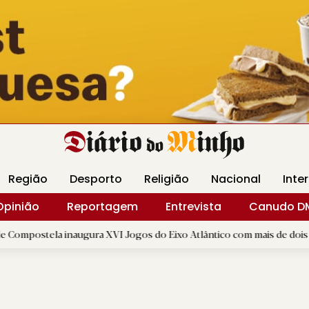
Revista Minha
Gráfica DM
Livraria DM
Arquidio
Região
Desporto
Religião
Nacional
Inte
Opinião
Reportagem
Entrevista
Canudo D
ugura XVI Jogos do Eixo Atlântico com mais de dois mil atletas
|