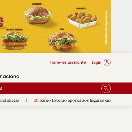
cese Braga
Torne-se assinante
Login
rnacional
M
|
Santo Estêvão aponta aos lugares cimeiros da Honra
|
D.