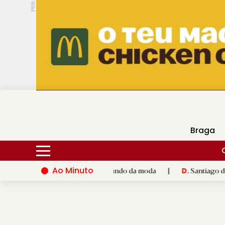
PUB.
DMtv
Hoje
16ºC
28ºC
Braga
Ao Minuto
lento e à inovação do mundo da moda
|
Santiago de Compostela
D.