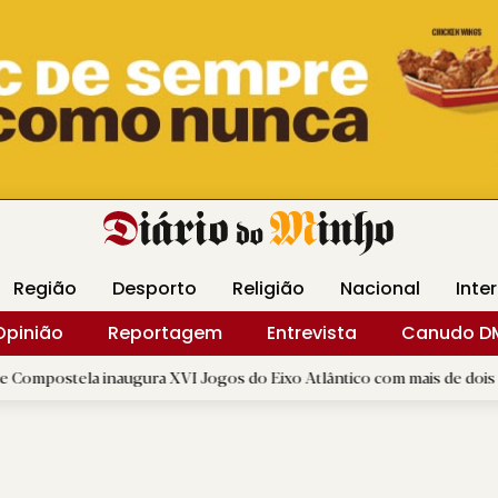
Revista Minha
Gráfica DM
Livraria DM
Arquidio
Região
Desporto
Religião
Nacional
Inte
Opinião
Reportagem
Entrevista
Canudo D
 inaugura XVI Jogos do Eixo Atlântico com mais de dois mil atletas