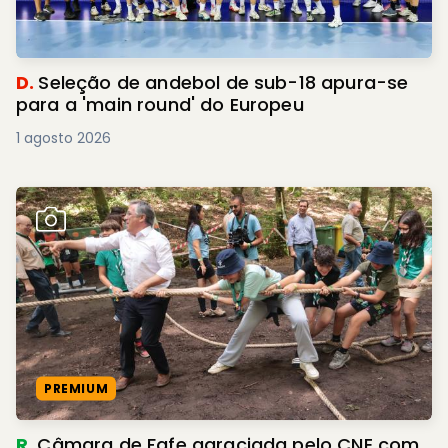
D.
Seleção de andebol de sub-18 apura-se
para a 'main round' do Europeu
1 agosto 2026
PREMIUM
R.
Câmara de Fafe agraciada pelo CNE com