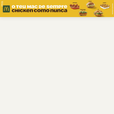
PUB.
Braga
Região
Desporto
Religião
Nacional
Internacional