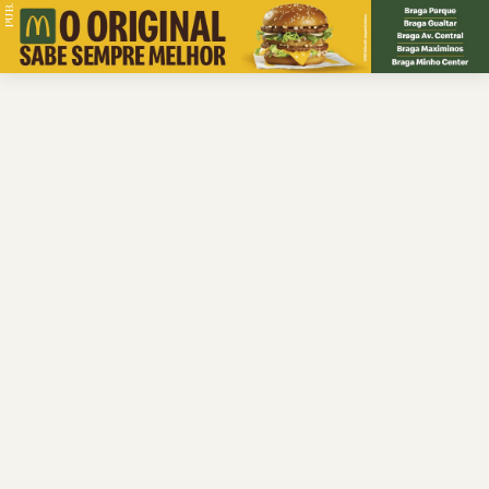
PUB.
Braga
Região
Desporto
Religião
Nacional
Internacional