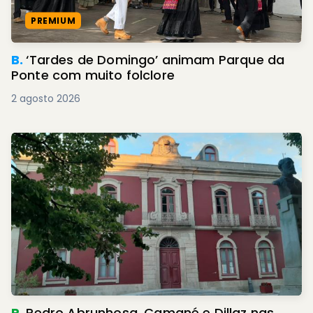
PREMIUM
B.
‘Tardes de Domingo’ animam Parque da
Ponte com muito folclore
2 agosto 2026
R.
Pedro Abrunhosa, Camané e Dillaz nas