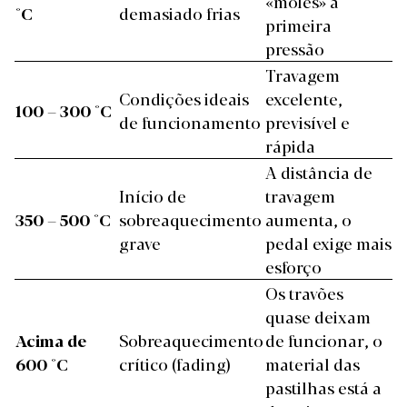
«moles» à
°C
demasiado frias
primeira
pressão
Travagem
Condições ideais
excelente,
100 – 300 °C
de funcionamento
previsível e
rápida
A distância de
Início de
travagem
350 – 500 °C
sobreaquecimento
aumenta, o
grave
pedal exige mais
esforço
Os travões
quase deixam
Acima de
Sobreaquecimento
de funcionar, o
600 °C
crítico (fading)
material das
pastilhas está a