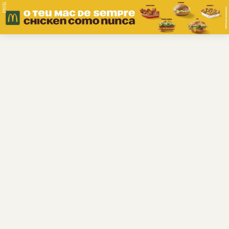
PUB.
Braga
Região
Desporto
Religião
Nacional
Internacional