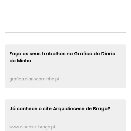
Faça os seus trabalhos na
Gráfica do Diário
do Minho
grafica.diariodominho.pt
Já conhece o site
Arquidiocese de Braga?
www.diocese-braga.pt