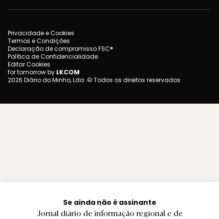
Privacidade e Cookies
Termos e Condições
Declaração de compromisso FSC®
Política de Confidencialidade
Editar Cookies
for tomorrow by
LKCOM
2026 Diário do Minho, Lda. © Todos os direitos reservados
Se ainda não é assinante
Jornal diário de informação regional e de