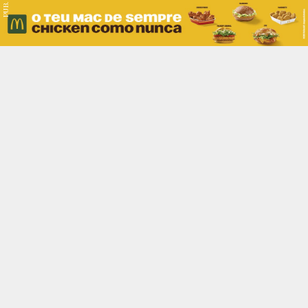
PUB.
Braga
Região
Desporto
Religião
Nacional
Internacional