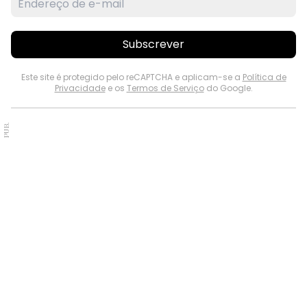
Subscrever
Este site é protegido pelo reCAPTCHA e aplicam-se a
Política de
Privacidade
e os
Termos de Serviço
do Google.
PUB.