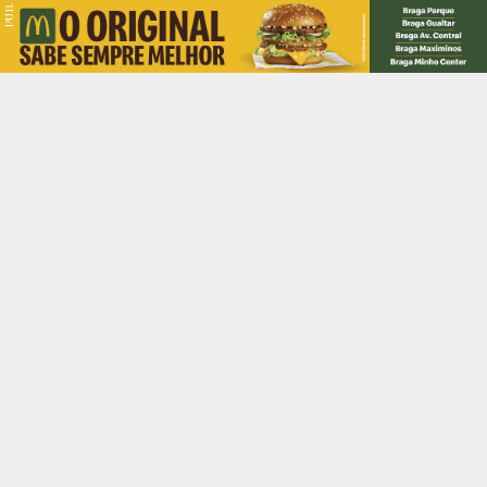
PUB.
Braga
Região
Desporto
Religião
Nacional
Internacional