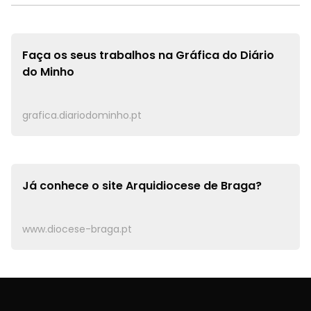
Faça os seus trabalhos na
Gráfica do Diário
do Minho
grafica.diariodominho.pt
Já conhece o site
Arquidiocese de Braga?
www.diocese-braga.pt