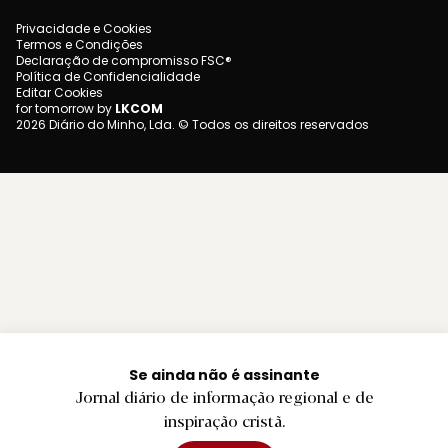
Privacidade e Cookies
Termos e Condições
Declaração de compromisso FSC®
Política de Confidencialidade
Editar Cookies
for tomorrow by
LKCOM
2026 Diário do Minho, Lda. © Todos os direitos reservados
Se ainda não é assinante
Jornal diário de informação regional e de
inspiração cristã.