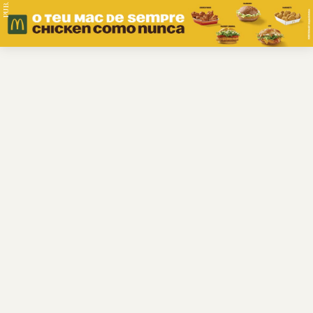
PUB.
Braga
Região
Desporto
Religião
Nacional
Internacional