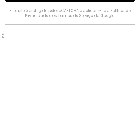
Este site é protegido pelo reCAPTCHA e aplicam-se a
Política de
Privacidade
e os
Termos de Serviço
do Google.
PUB.