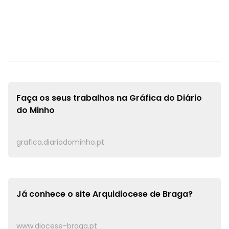
Faça os seus trabalhos na
Gráfica do Diário
do Minho
grafica.diariodominho.pt
Já conhece o site
Arquidiocese de Braga?
www.diocese-braga.pt