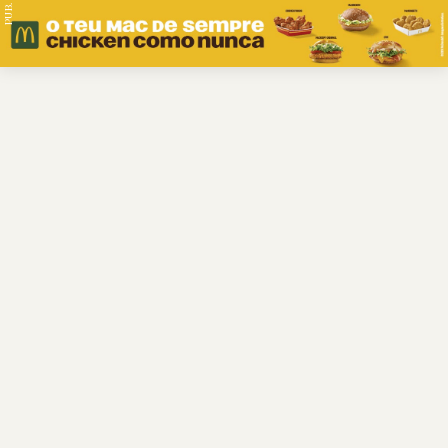
PUB.
Braga
Região
Desporto
Religião
Nacional
Internacional