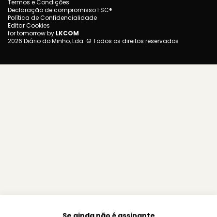
Termos e Condições
Declaração de compromisso FSC®
Política de Confidencialidade
Editar Cookies
for tomorrow by
LKCOM
2026 Diário do Minho, Lda. © Todos os direitos reservados
Se ainda não é assinante