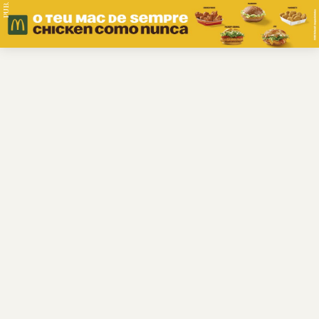
PUB.
Braga
Região
Desporto
Religião
Nacional
Internacional