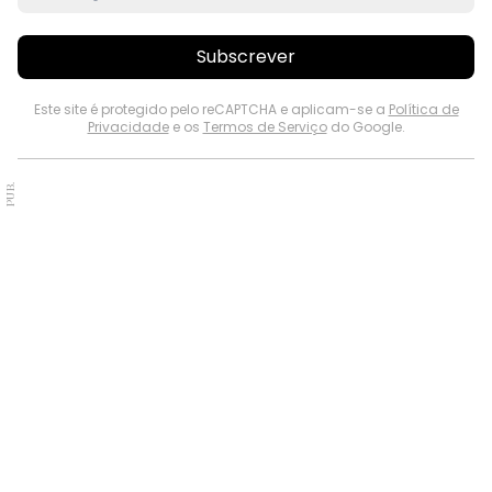
Subscrever
Este site é protegido pelo reCAPTCHA e aplicam-se a
Política de
Privacidade
e os
Termos de Serviço
do Google.
PUB.