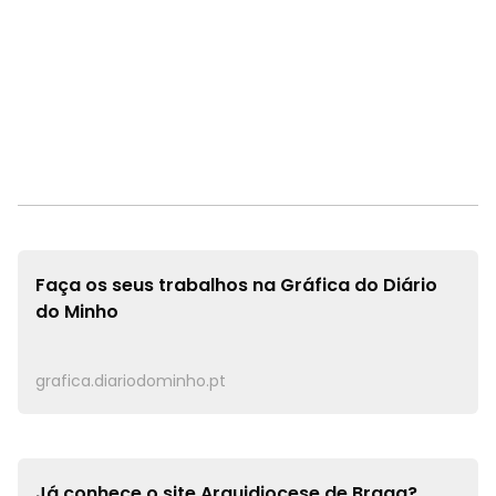
Faça os seus trabalhos na
Gráfica do Diário
do Minho
grafica.diariodominho.pt
Já conhece o site
Arquidiocese de Braga?