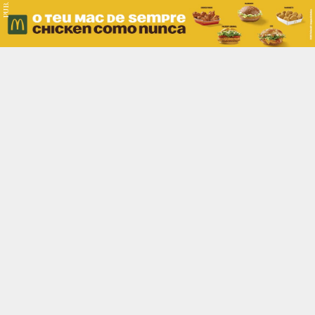
PUB.
Braga
Região
Desporto
Religião
Nacional
Internacional