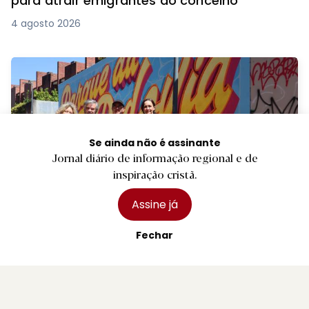
para atrair emigrantes ao concelho
4 agosto 2026
Se ainda não é assinante
Jornal diário de informação regional e de
inspiração cristã.
PREMIUM
Assine já
B.
Intercâmbio com cidade de Cali deixa em
Fechar
Braga mural artístico
6 agosto 2026