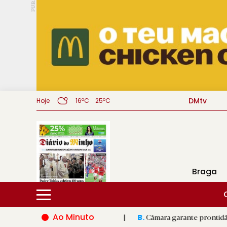
PUB.
DMtv
Hoje
16ºC
25ºC
Braga
Ao Minuto
de dois mil atletas
|
Câmara garante prontidão de Braga no 
B.