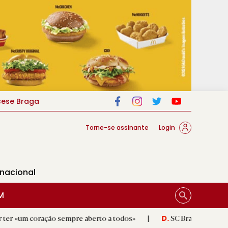
cese Braga
Torne-se assinante
Login
rnacional
M
ão sempre aberto a todos»
|
SC Braga vence em casa e ganha
D.