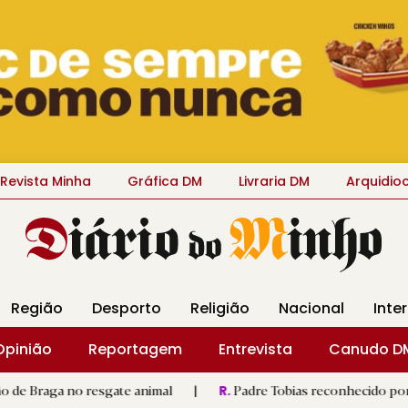
Revista Minha
Gráfica DM
Livraria DM
Arquidio
Região
Desporto
Religião
Nacional
Inte
Opinião
Reportagem
Entrevista
Canudo D
resgate animal
|
Padre Tobias reconhecido por ter «um coraç
R.