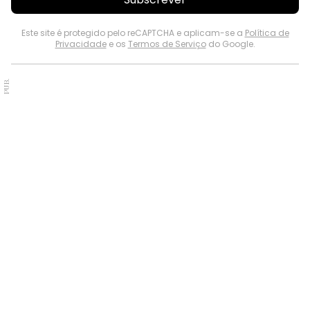
Este site é protegido pelo reCAPTCHA e aplicam-se a
Política de
Privacidade
e os
Termos de Serviço
do Google.
PUB.