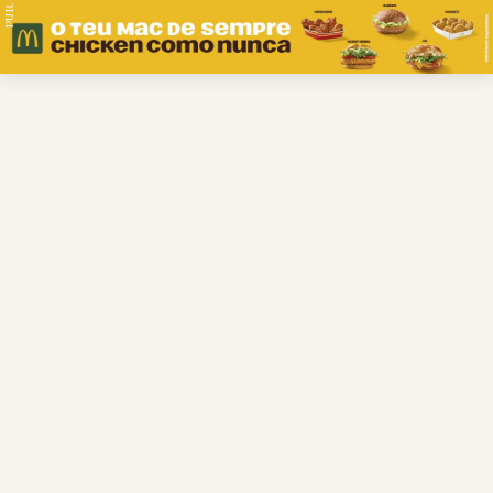
PUB.
Braga
Região
Desporto
Religião
Nacional
Internacional