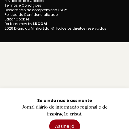
Privacidade e Cookies
Termos e Condições
Declaração de compromisso FSC®
Política de Confidencialidade
Editar Cookies
for tomorrow by
LKCOM
2026 Diário do Minho, Lda. © Todos os direitos reservados
Se ainda não é assinante
Jornal diário de informação regional e de
inspiração cristã.
Assine já