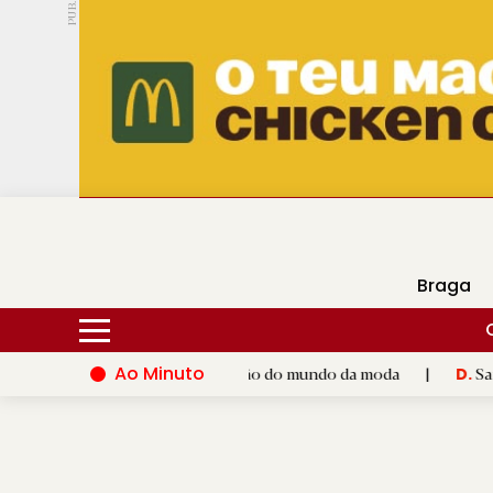
PUB.
DMtv
Hoje
18ºC
27ºC
Braga
Ao Minuto
 ao talento e à inovação do mundo da moda
|
Santiago de Comp
D.