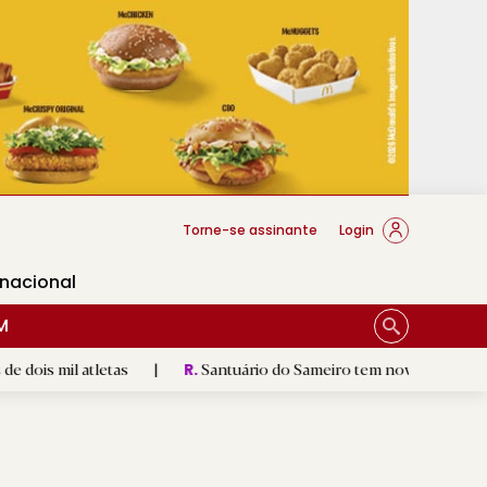
cese Braga
Torne-se assinante
Login
rnacional
M
letas
|
Santuário do Sameiro tem novo queimador e escultura
R.