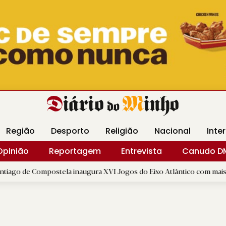
Revista Minha
Gráfica DM
Livraria DM
Arquidio
Região
Desporto
Religião
Nacional
Inte
Opinião
Reportagem
Entrevista
Canudo D
ostela inaugura XVI Jogos do Eixo Atlântico com mais de dois mil at