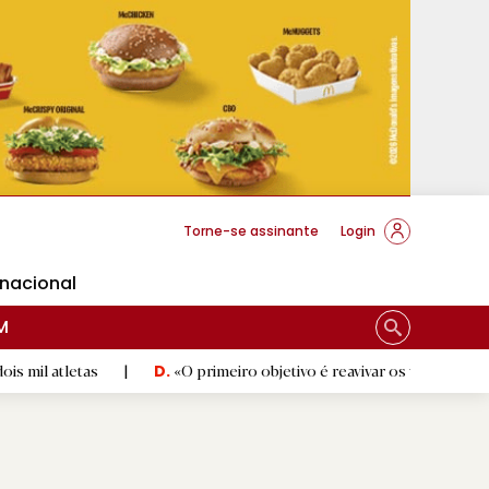
cese Braga
Torne-se assinante
Login
rnacional
M
s
|
«O primeiro objetivo é reavivar os valores do Vitória»
|
D.