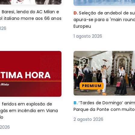
 Baresi, lenda do AC Milan e
D.
Seleção de andebol de su
l italiano morre aos 66 anos
apura-se para a 'main round
Europeu
2026
1 agosto 2026
PREMIUM
B.
‘Tardes de Domingo’ an
 feridos em explosão de
Parque da Ponte com muito 
e gás em incêndio em Viana
lo
2 agosto 2026
 2026