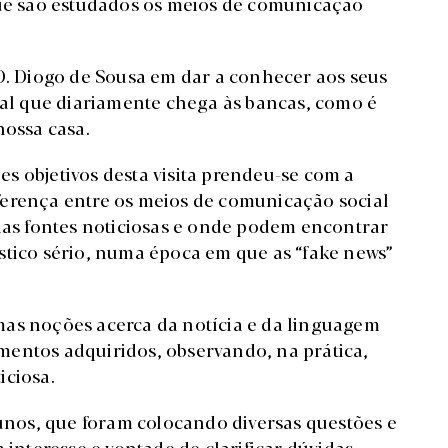
que são estudados os meios de comunicação
 D. Diogo de Sousa em dar a conhecer aos seus
rnal que diariamente chega às bancas, como é
nossa casa.
s objetivos desta visita prendeu-se com a
ferença entre os meios de comunicação social
 das fontes noticiosas e onde podem encontrar
stico sério, numa época em que as “fake news”
mas noções acerca da notícia e da linguagem
mentos adquiridos, observando, na prática,
iciosa.
lunos, que foram colocando diversas questões e
teresse e vontade de clarificar dúvidas.