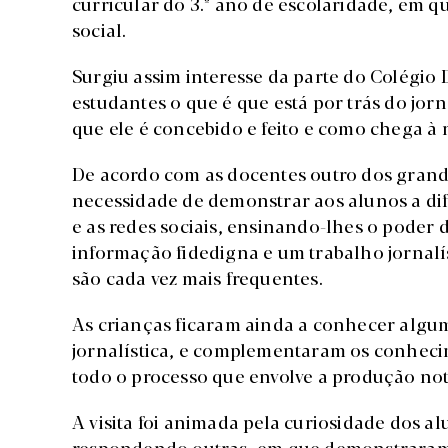
curricular do 3.º ano de escolaridade, em 
social.
Surgiu assim interesse da parte do Colégio
estudantes o que é que está por trás do jo
que ele é concebido e feito e como chega à 
De acordo com as docentes outro dos grande
necessidade de demonstrar aos alunos a di
e as redes sociais, ensinando-lhes o poder
informação fidedigna e um trabalho jornalí
são cada vez mais frequentes.
As crianças ficaram ainda a conhecer algu
jornalística, e complementaram os conheci
todo o processo que envolve a produção not
A visita foi animada pela curiosidade dos a
respondendo outras, em que demonstraram in