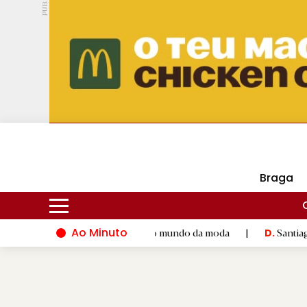
PUB.
DMtv
Hoje
17ºC
30ºC
Braga
Ao Minuto
talento e à inovação do mundo da moda
|
Santiago de Compost
D.