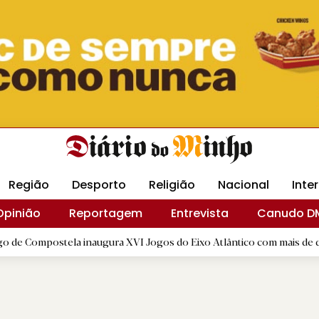
Revista Minha
Gráfica DM
Livraria DM
Arquidio
Região
Desporto
Religião
Nacional
Inte
Opinião
Reportagem
Entrevista
Canudo D
ela inaugura XVI Jogos do Eixo Atlântico com mais de dois mil atleta