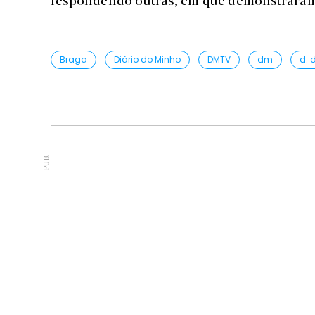
Braga
Diário do Minho
DMTV
dm
d. 
PUB.