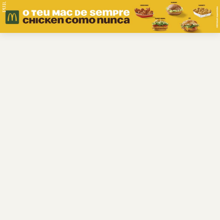
PUB.
Braga
Região
Desporto
Religião
Nacional
Internacional