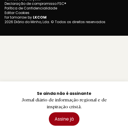
Declaração de compromisso FSC®
Política de Confidencialidade
Editar Cookies
for tomorrow by
LKCOM
2026 Diário do Minho, Lda. © Todos os direitos reservados
Se ainda não é assinante
Jornal diário de informação regional e de
inspiração cristã.
Assine já