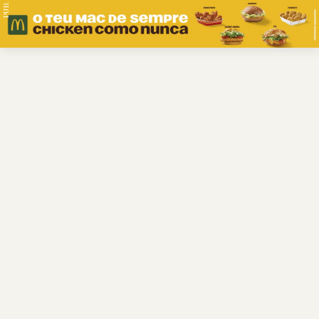
PUB.
Braga
Região
Desporto
Religião
Nacional
Internacional