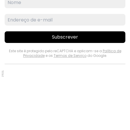
Subscrever
Este site é protegido pelo reCAPTCHA e aplicam-se a
Política de
Privacidade
e os
Termos de Serviço
do Google.
PUB.