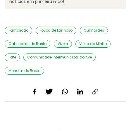
notícias em primeira mão!
Famalicão
Póvoa de Lanhoso
Guimarães
Cabeceiras de Basto
Vizela
Vieira do Minho
Fafe
Comunidade Intermunicipal do Ave
Mondim de Basto