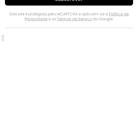
Este site é protegido pelo reCAPTCHA e aplicam-se a
Política de
Privacidade
e os
Termos de Serviço
do Google.
PUB.