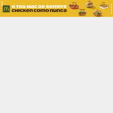
PUB.
Braga
Região
Desporto
Religião
Nacional
Internacional