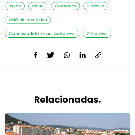
região
Minho
Guimarães
violência
violência doméstica
Comunidade Intermunicipal do Ave
CIM do Ave
Relacionadas.