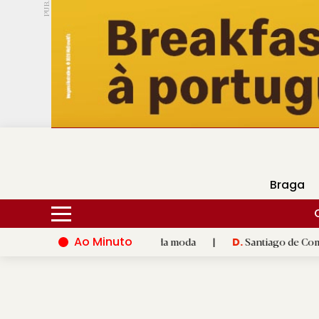
PUB.
DMtv
Hoje
17ºC
24ºC
Braga
Ao Minuto
à inovação do mundo da moda
|
Santiago de Compostela inaugura
D.