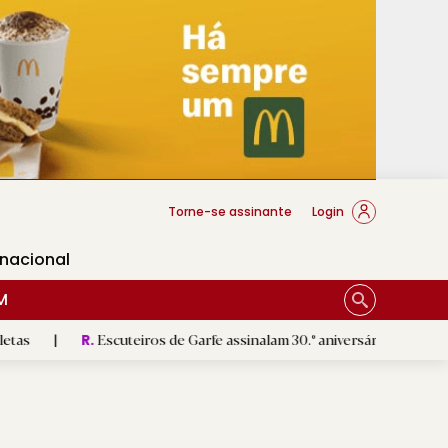
cese Braga
Torne-se assinante
Login
rnacional
M
Escuteiros de Garfe assinalam 30.º aniversário em setembro
|
R.