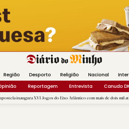
Revista Minha
Gráfica DM
Livraria DM
Arquidio
Região
Desporto
Religião
Nacional
Inte
Opinião
Reportagem
Entrevista
Canudo D
 XVI Jogos do Eixo Atlântico com mais de dois mil atletas
|
R.