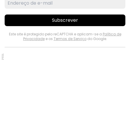
Subscrever
Este site é protegido pelo reCAPTCHA e aplicam-se a
Política de
Privacidade
e os
Termos de Serviço
do Google.
PUB.