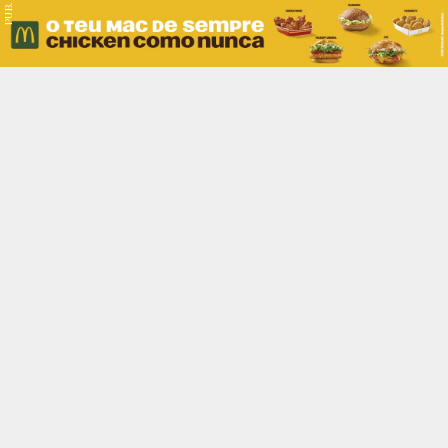
PUB.
Braga
Região
Desporto
Religião
Nacional
Internacional