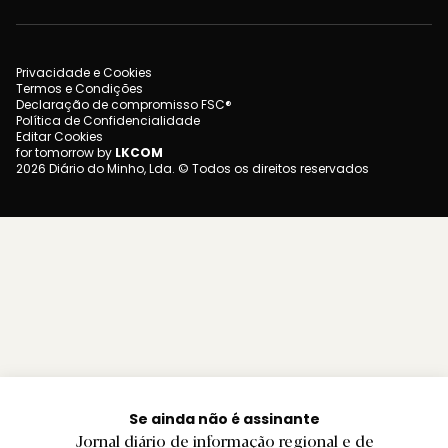
Privacidade e Cookies
Termos e Condições
Declaração de compromisso FSC®
Política de Confidencialidade
Editar Cookies
for tomorrow by
LKCOM
2026 Diário do Minho, Lda. © Todos os direitos reservados
Se ainda não é assinante
Jornal diário de informação regional e de