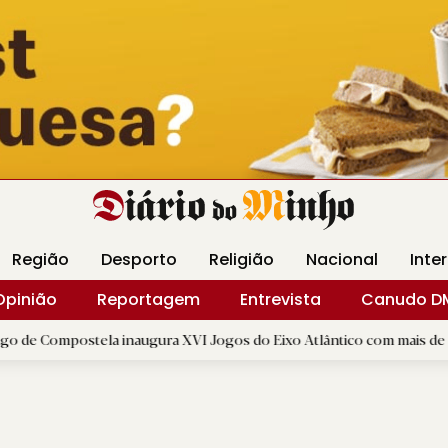
Revista Minha
Gráfica DM
Livraria DM
Arquidio
Região
Desporto
Religião
Nacional
Inte
Opinião
Reportagem
Entrevista
Canudo D
tela inaugura XVI Jogos do Eixo Atlântico com mais de dois mil atlet