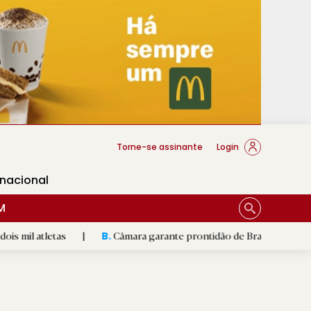
cese Braga
Torne-se assinante
Login
rnacional
M
as
|
Câmara garante prontidão de Braga no resgate animal
B.