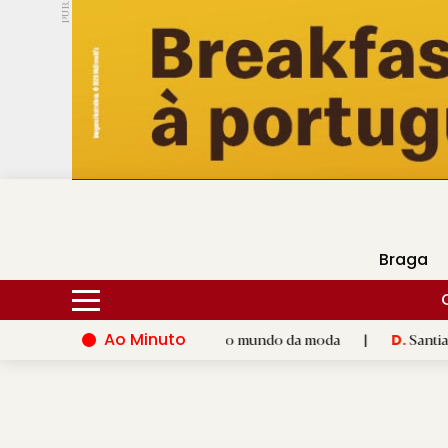
PUB.
DMtv
Hoje
17ºC
30ºC
Braga
Ao Minuto
 talento e à inovação do mundo da moda
|
Santiago de Compos
D.