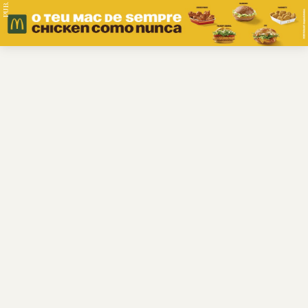
PUB.
Braga
Região
Desporto
Religião
Nacional
Internacional