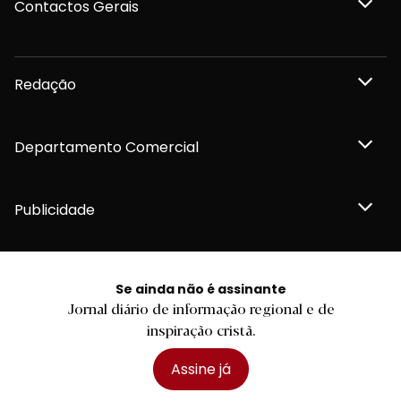
Contactos Gerais
Redação
Departamento Comercial
Publicidade
Se ainda não é assinante
Privacidade e Cookies
Jornal diário de informação regional e de
Termos e Condições
inspiração cristã.
Declaração de compromisso FSC®
Política de Confidencialidade
Editar Cookies
Assine já
for tomorrow by
LKCOM
2026 Diário do Minho, Lda. © Todos os direitos reservados