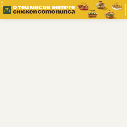
PUB.
Braga
Região
Desporto
Religião
Nacional
Internacional