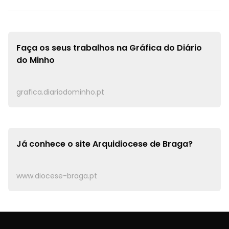
Faça os seus trabalhos na
Gráfica do Diário
do Minho
grafica.diariodominho.pt
Já conhece o site
Arquidiocese de Braga?
www.diocese-braga.pt