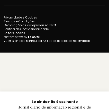
Privacidade e Cookies
Termos e Condições
Declaração de compromisso FSC®
Política de Confidencialidade
Editar Cookies
for tomorrow by
LKCOM
2026 Diário do Minho, Lda. © Todos os direitos reservados
Se ainda não é assinante
Jornal diário de informação regional e de