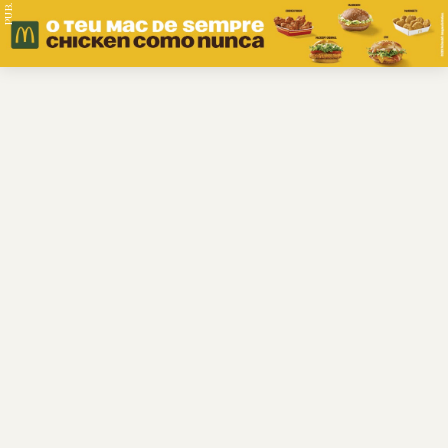
PUB.
Braga
Região
Desporto
Religião
Nacional
Internacional