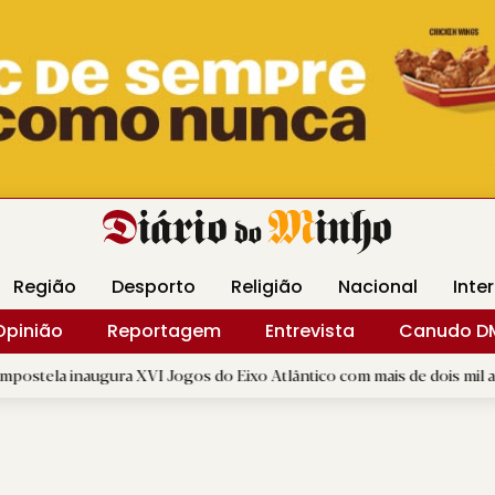
Revista Minha
Gráfica DM
Livraria DM
Arquidio
Região
Desporto
Religião
Nacional
Inte
Opinião
Reportagem
Entrevista
Canudo D
ura XVI Jogos do Eixo Atlântico com mais de dois mil atletas
|