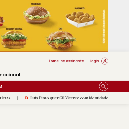
cese Braga
Torne-se assinante
Login
rnacional
M
Luís Pinto quer Gil Vicente com identidade e a respeitar 'herança'
D.