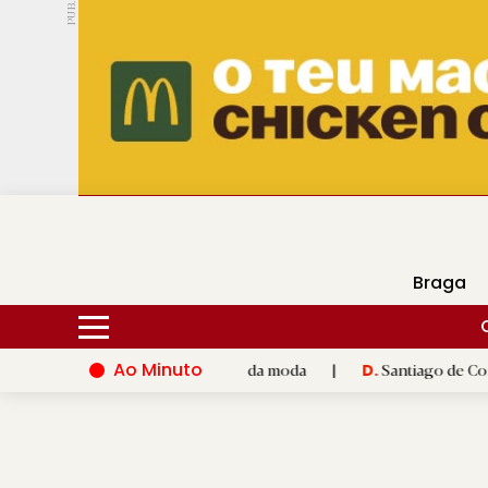
PUB.
DMtv
Hoje
18ºC
28ºC
Braga
Ao Minuto
e à inovação do mundo da moda
|
Santiago de Compostela inaug
D.