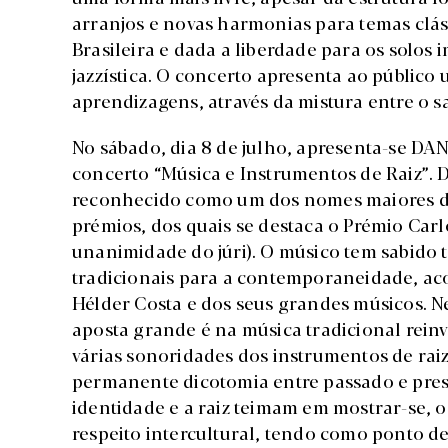
arranjos e novas harmonias para temas clás
Brasileira e dada a liberdade para os solos
jazzística. O concerto apresenta ao público
aprendizagens, através da mistura entre o sa
No sábado, dia 8 de julho, apresenta-se D
concerto “Música e Instrumentos de Raiz”. D
reconhecido como um dos nomes maiores da
prémios, dos quais se destaca o Prémio Carl
unanimidade do júri). O músico tem sabido t
tradicionais para a contemporaneidade, ac
Hélder Costa e dos seus grandes músicos. Ne
aposta grande é na música tradicional reinv
várias sonoridades dos instrumentos de rai
permanente dicotomia entre passado e prese
identidade e a raiz teimam em mostrar-se, 
respeito intercultural, tendo como ponto d