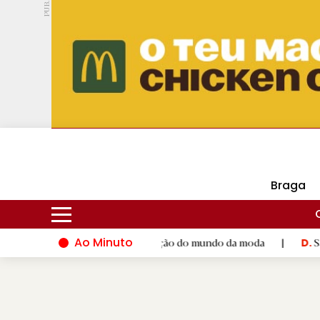
PUB.
DMtv
Hoje
16ºC
28ºC
Braga
Ao Minuto
co ao talento e à inovação do mundo da moda
|
Santiago de Co
D.