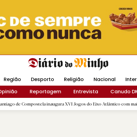
Revista Minha
Gráfica DM
Livraria DM
Arquidio
Região
Desporto
Religião
Nacional
Inte
Opinião
Reportagem
Entrevista
Canudo D
mpostela inaugura XVI Jogos do Eixo Atlântico com mais de dois mil 