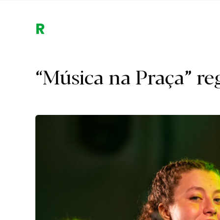
Região.
“Música na Praça” re