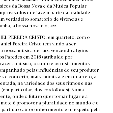
sicos da Bossa Nova e da Música Popular
 improvisados que fazem parte da realidade
 um verdadeiro somatório de vivências e
mba, a bossa nova e o jazz.
ANIEL PEREIRA CRISTO, em quarteto, com o
aniel Pereira Cristo tem vindo a ser
 nossa música de raiz, vencendo alguns
os Paredes em 2018 (atribuído por
razer a música, o canto e os instrumentos
ompanhado pelas influências do seu produtor
ste concerto, mais intimista e em quarteto, a
entada, na variedade dos seus ritmos e nas
z (em particular, dos cordofones). Numa
nte, onde o futuro quer tomar lugar e a
o mote é promover a pluralidade no mundo e o
e partida o autoconhecimento e o respeito pela