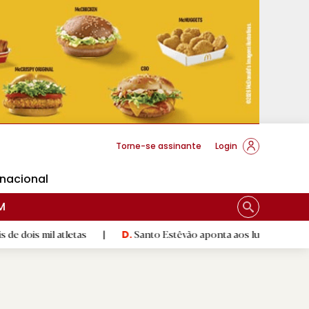
cese Braga
Torne-se assinante
Login
rnacional
M
atletas
|
Santo Estêvão aponta aos lugares cimeiros da Honr
D.