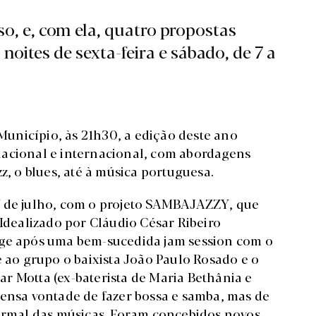
so, e, com ela, quatro propostas
oites de sexta-feira e sábado, de 7 a
unicípio, às 21h30, a edição deste ano
nacional e internacional, com abordagens
z, o blues, até à música portuguesa.
a 7 de julho, com o projeto SAMBAJAZZY, que
 Idealizado por Cláudio César Ribeiro
 surge após uma bem-sucedida jam session com o
e ao grupo o baixista João Paulo Rosado e o
r Motta (ex-baterista de Maria Bethânia e
mensa vontade de fazer bossa e samba, mas de
formal das músicas. Foram concebidos novos