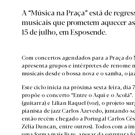
A “Música na Praça” está de regres
musicais que prometem aquecer as n
15 de julho, em Esposende.
Com concertos agendados para a Praça do M
apresenta grupos e intérpretes de renome 
musicais desde o bossa nova e o samba, o jaz
Este ciclo inicia na próxima sexta-feira, di
propõe o concerto “Entre o Aqui e o Acolá”.
(guitarra) e Lilian Raquel (voz), o projeto
pianista de jazz Carlos Azevedo, juntando-s
então recém-chegado a Portugal Carlos Césa
Zélia Duncan, entre outros). Todos com a i
uma forma mais livre, apesar da estrutura 