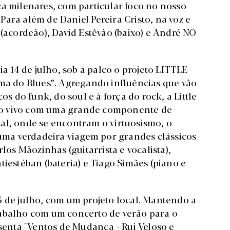
ca milenares, com particular foco no nosso
ara além de Daniel Pereira Cristo, na voz e
 (acordeão), David Estêvão (baixo) e André NO
ia 14 de julho, sob a palco o projeto LITTLE
 do Blues”. Agregando influências que vão
os do funk, do soul e à força do rock, a Little
ao vivo com uma grande componente de
al, onde se encontram o virtuosismo, o
numa verdadeira viagem por grandes clássicos
los Mãozinhas (guitarrista e vocalista),
tiestéban (bateria) e Tiago Simães (piano e
5 de julho, com um projeto local. Mantendo a
rabalho com um concerto de verão para o
enta "Ventos de Mudança - Rui Veloso e