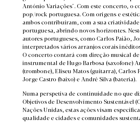
António Variações". Com este concerto, o 
pop/rock portuguesa. Com origens e estética
ambos contribuíram, com a sua criatividade 
portuguesa, abrindo novos horizontes. Nest
autores portugueses, como Carlos Paião, Jos
interpretados vários arranjos corais inédit
O concerto contará com direção musical 
instrumental de Hugo Barbosa (saxofone) An
(trombone), Eliseu Matos (guitarra), Carlos P
Jorge Castro (baixo) e André Silva (bateria).
Numa perspetiva de continuidade no que diz
Objetivos de Desenvolvimento Sustentável 
Nações Unidas, estas ações visam especifi
qualidade e cidades e comunidades sustentá