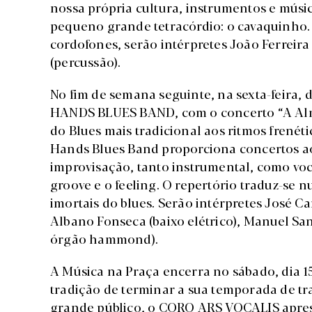
nossa própria cultura, instrumentos e músi
pequeno grande tetracórdio: o cavaquinho. P
cordofones, serão intérpretes João Ferreira
(percussão).
No fim de semana seguinte, na sexta-feira, d
HANDS BLUES BAND, com o concerto “A Alma
do Blues mais tradicional aos ritmos frenétic
Hands Blues Band proporciona concertos 
improvisação, tanto instrumental, como voc
groove e o feeling. O repertório traduz-se 
imortais do blues. Serão intérpretes José Car
Albano Fonseca (baixo elétrico), Manuel San
órgão hammond).
A Música na Praça encerra no sábado, dia 1
tradição de terminar a sua temporada de t
grande público, o CORO ARS VOCALIS apres