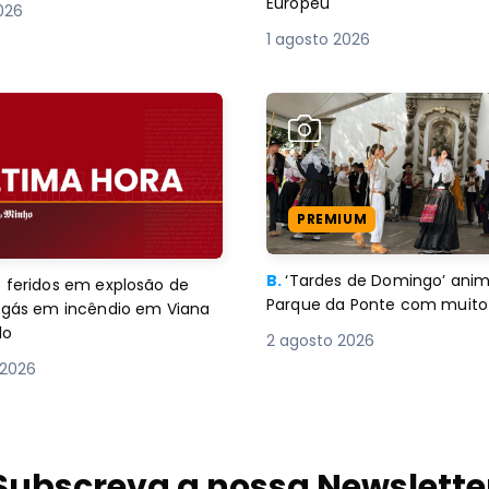
Europeu
2026
1 agosto 2026
PREMIUM
B.
‘Tardes de Domingo’ an
 feridos em explosão de
Parque da Ponte com muito 
e gás em incêndio em Viana
lo
2 agosto 2026
 2026
Subscreva a nossa Newslette