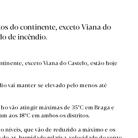
tos do continente, exceto Viana do
do de incêndio.
ntinente, exceto Viana do Castelo, estão hoje
io vai manter-se elevado pelo menos até
nho vão atingir máximas de 35ºC em Braga e
m aos 18ºC em ambos os distritos.
o níveis, que vão de reduzido a máximo e os
a do ar, humidade relativa, velocidade do vento