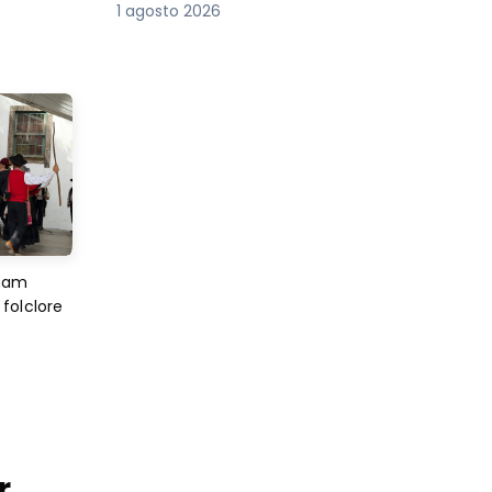
1 agosto 2026
imam
folclore
r