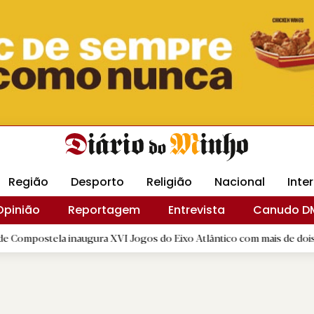
Revista Minha
Gráfica DM
Livraria DM
Arquidio
Região
Desporto
Religião
Nacional
Inte
Opinião
Reportagem
Entrevista
Canudo D
la inaugura XVI Jogos do Eixo Atlântico com mais de dois mil atletas