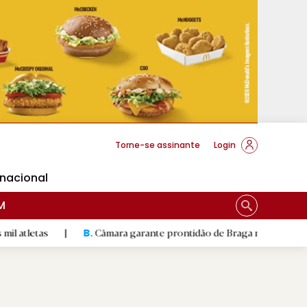
cese Braga
Torne-se assinante
Login
rnacional
M
|
Câmara garante prontidão de Braga no resgate animal
|
B.