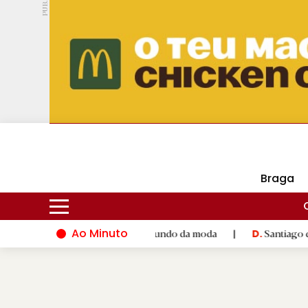
PUB.
DMtv
Hoje
17ºC
30ºC
Braga
Ao Minuto
alento e à inovação do mundo da moda
|
Santiago de Composte
D.