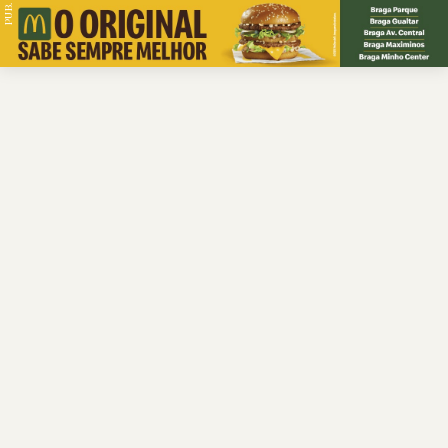
PUB.
Braga
Região
Desporto
Religião
Nacional
Internacional