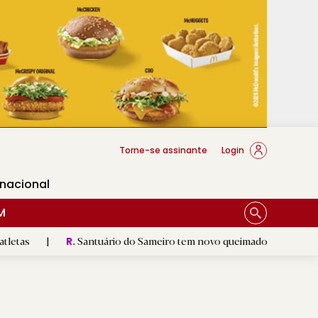
cese Braga
Torne-se assinante
Login
rnacional
M
Santuário do Sameiro tem novo queimador e escultura de Nossa Se
R.