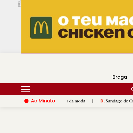
PUB.
DMtv
Hoje
18ºC
27ºC
Braga
Ao Minuto
e à inovação do mundo da moda
|
Santiago de Compostela inaug
D.