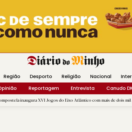
Revista Minha
Gráfica DM
Livraria DM
Arquidio
Região
Desporto
Religião
Nacional
Inte
Opinião
Reportagem
Entrevista
Canudo D
ura XVI Jogos do Eixo Atlântico com mais de dois mil atletas
|