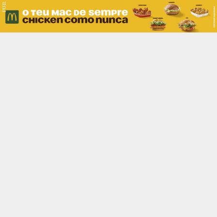
PUB.
Braga
Região
Desporto
Religião
Nacional
Internacional