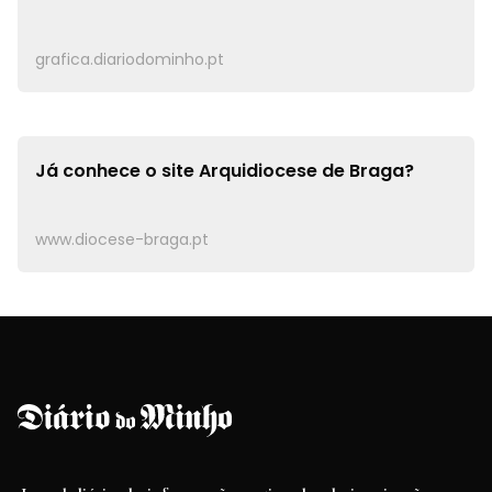
grafica.diariodominho.pt
Já conhece o site
Arquidiocese de Braga?
www.diocese-braga.pt