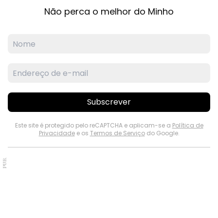
Não perca o melhor do Minho
Subscrever
Este site é protegido pelo reCAPTCHA e aplicam-se a
Política de
Privacidade
e os
Termos de Serviço
do Google.
PUB.