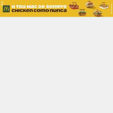
PUB.
Braga
Região
Desporto
Religião
Nacional
Internacional